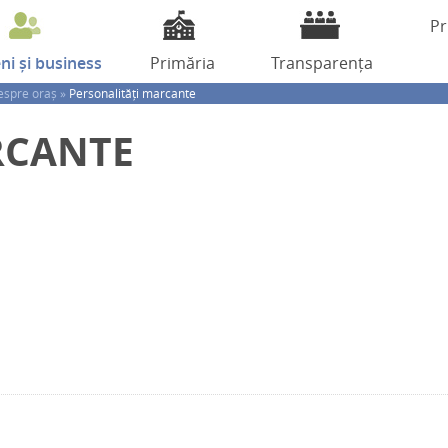
Pr
eni
și business
Primăria
Transparența
spre oraș »
Personalități marcante
RCANTE