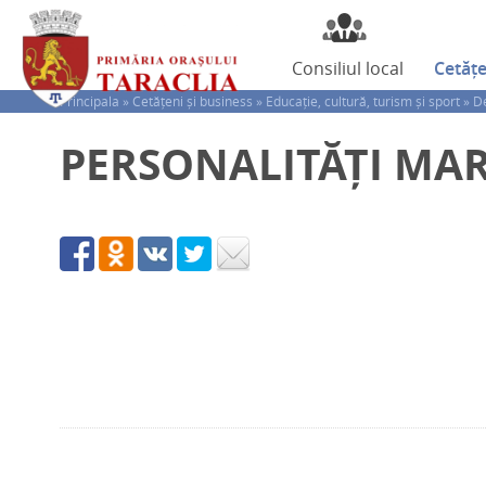
Consiliul
local
Cetăț
Principala »
Cetățeni și business »
Educație, cultură, turism și sport »
De
PERSONALITĂȚI MA