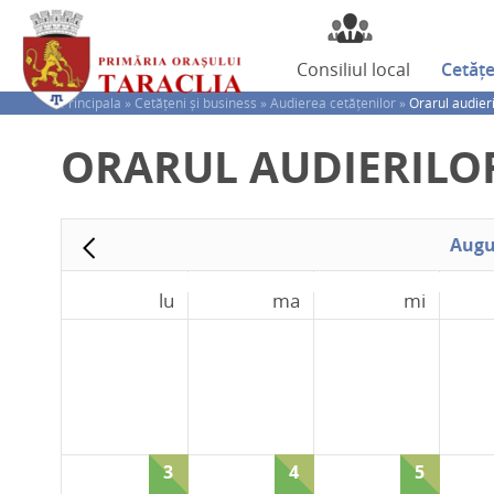
Consiliul
local
Cetăț
Principala »
Cetățeni și business »
Audierea cetățenilor »
Orarul audieri
ORARUL AUDIERILO
Augu
du
lu
ma
mi
5
12
3
4
5