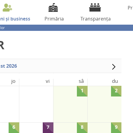
Pr
eni
și business
Primăria
Transparența
lor
R
st 2026
jo
vi
sâ
du
1
2
6
7
8
9