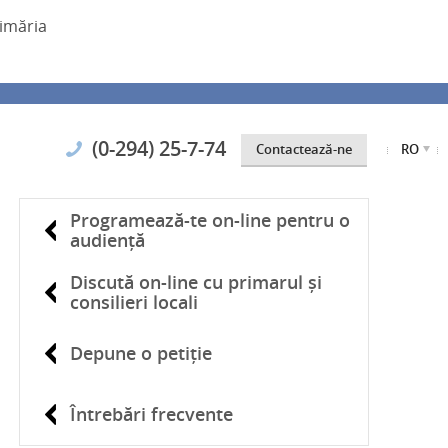
imăria
(0-294) 25-7-74
Contactează-ne
RO
Programează-te on-line pentru o
Septembrie 2026
audiență
lu
ma
mi
jo
Discută on-line cu primarul și
consilieri locali
1
2
3
Depune o petiție
Întrebări frecvente
7
8
9
10