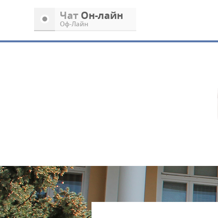
Чат
Oн-лайн
Oф-Лайн