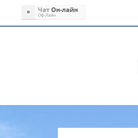
Чат
Oн-лайн
Oф-Лайн