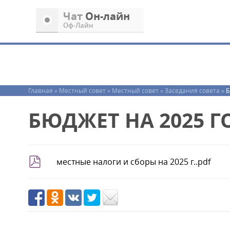
Чат
Oн-лайн
Oф-Лайн
Главная »
Местный совет »
Местный совет »
Заседания совета »
Б
БЮДЖЕТ НА 2025 Г
местные налоги и сборы на 2025 г..pdf