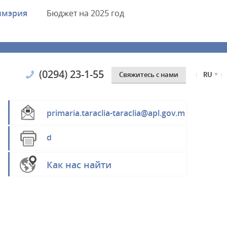
имэрия
Бюджет
на 2025 год
(0294) 23-1-55
Cвяжитесь с нами
RU
primaria.taraclia-taraclia@apl.gov.m
d
Как нас найти