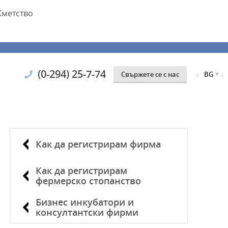
Кметство
(0-294) 25-7-74
Свържете се с нас
BG
Как да регистрирам фирма
Как да регистрирам
фермерско стопанство
Бизнес инкубатори и
консултантски фирми