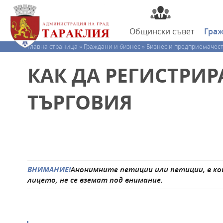
Общински
съвет
Гра
Главна страница »
Граждани и бизнес »
Бизнес и предприемачест
КАК ДА РЕГИСТРИ
ТЪРГОВИЯ
ВНИМАНИЕ!
Анонимните петиции или петиции, в ко
лицето, не се вземат под внимание.