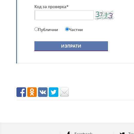
Код за проверка*
Публични
Частни