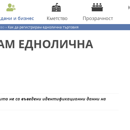
ждани
и бизнес
Кметство
Прозрачност
во »
Как да регистрирам еднолична търговия
РАМ ЕДНОЛИЧНА
ито не са въведени идентификационни данни на