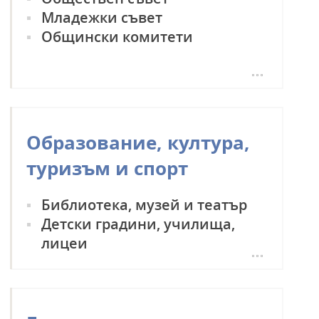
Младежки съвет
Общински комитети
Образование, култура,
туризъм и спорт
Библиотека, музей и театър
Детски градини, училища,
лицеи
Коледж и висши учебни
заведения
Градини, отдих и спорт