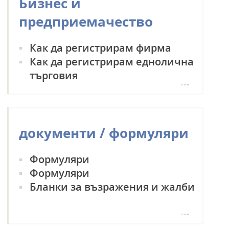
Бизнес и
предприемачество
Как да регистрирам фирма
Как да регистрирам еднолична
търговия
Как да регистрирам фермерско
стопанство
Бизнес инкубатори и
документи / формуляри
консултантски фирми
Формуляри
Формуляри
Бланки за възражения и жалби