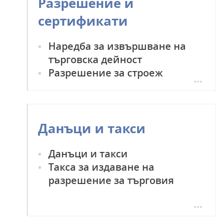
Разрешение и
сертификати
Наредба за извършване на
търговска дейност
Разрешение за строеж
Разрешение за разрушаване
Сертификат за проектиране на
сгради, съоръжения и обекти на
Данъци и такси
техническата инфраструктура
Данъци и такси
Такса за издаване на
разрешение за търговия
Такса при пазаруване
Такса за временно пребиваване