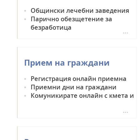
Общински лечебни заведения
Парично обезщетение за
безработица
Сциална подкрепа на
семейство
Пенсиониране и социално
Прием на граждани
подпомагане
Регистрация онлайн приемна
Приемни дни на граждани
Комуникирате онлайн с кмета и
с общински съветници
Оплаквания