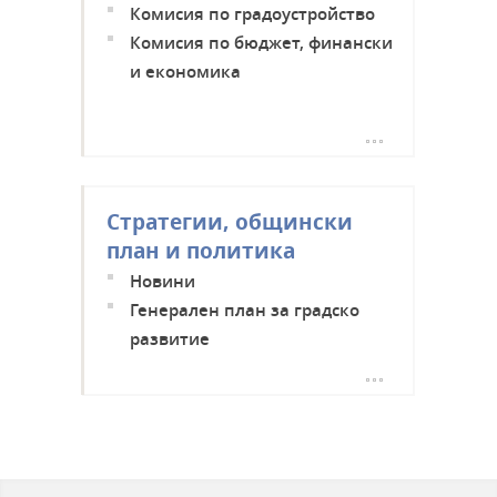
Комисия по градоустройство
Комисия по бюджет, финански
и економика
Правна комисия
Стратегии, общински
план и политика
Новини
Генерален план за градско
развитие
Общинна програма за
енергийна ефективност