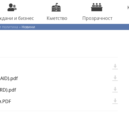
ждани
и бизнес
Кметство
Прозрачност
и политика »
Новини
AID).pdf
RD).pdf
и.PDF