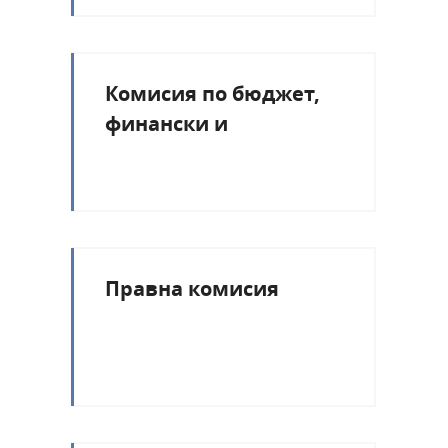
Комисия по бюджет,
финански и
економика
Правна комисия