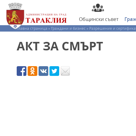
Общински
съвет
Гра
Главна страница »
Граждани и бизнес »
Разрешение и сертифика
АКТ ЗА СМЪРТ