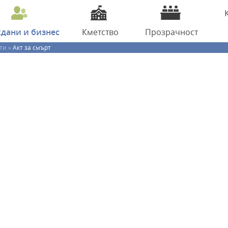
ждани
и бизнес
Кметство
Прозрачност
ти »
Акт за смърт