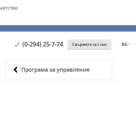
метство
(0-294) 25-7-74
Свържете се с нас
BG
Програма за управление