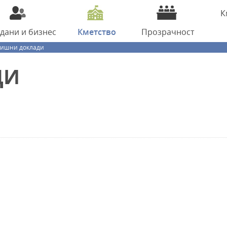
К
ждани
и бизнес
Кметство
Прозрачност
дишни доклади
ДИ