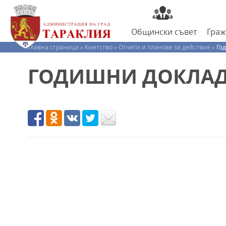
Общински
съвет
Гра
Главна страница »
Кметство »
Отчети и планове за действие »
Го
ГОДИШНИ ДОКЛА