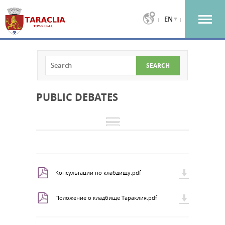
EN
PUBLIC DEBATES
Консультации по клабдищу.pdf
Положение о кладбище Тараклия.pdf