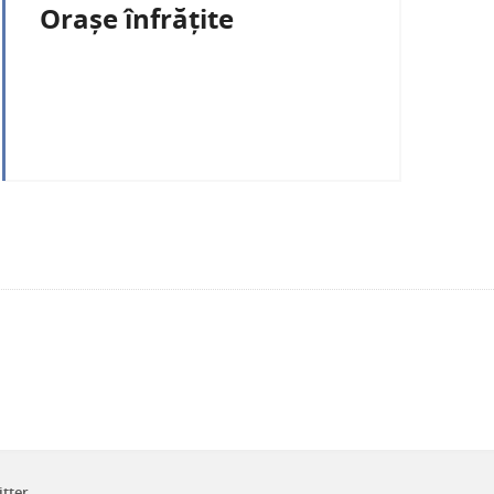
Orașe înfrățite
itter