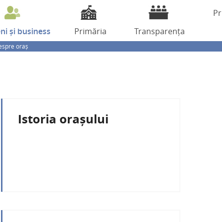
Pr
eni
și business
Primăria
Transparența
espre oraș
Istoria orașului