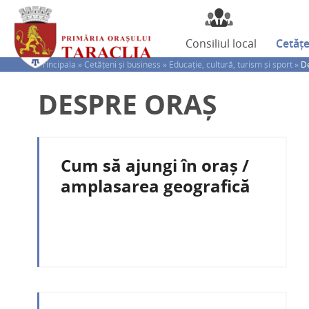
Consiliul
local
Cetăț
Principala »
Cetățeni și business »
Educație, cultură, turism și sport »
D
DESPRE ORAȘ
Cum să ajungi în oraș /
amplasarea geografică