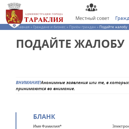
Местный
совет
Граж
Главная »
Граждане и бизнес »
Приём граждан »
Подайте жалобу
ПОДАЙТЕ ЖАЛОБУ
ВНИМАНИЕ!
Анонимные заявления или те, в которых
принимаются во внимание.
БЛАНК
Имя Фамилия*
Электро