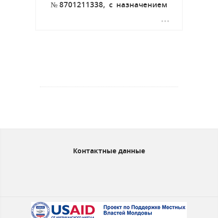
№8701211338, с назначением
«pentru conctrucţii»,
расположенный в г.Тараклия,
по ул.Штефан чел Маре,38/3....
Контактные данные