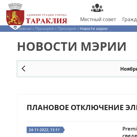
Местный
совет
Граж
Главная »
Примэрия »
Примэрия »
Новости мэрии
НОВОСТИ МЭРИИ
Ноябрь
ПЛАНОВОЕ ОТКЛЮЧЕНИЕ ЭЛ
Prem
24-11-2022, 13:17
свед