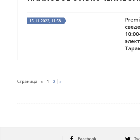
Prem
15-11-2022, 11:58
свед
10:
элек
Тара
Страница
«
1
2
»
Facebook
Tw