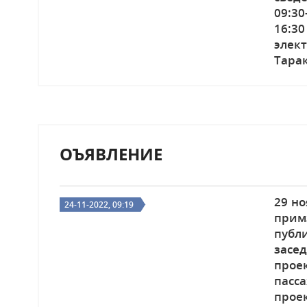
09:30
16:3
элек
Тара
ОЪЯВЛЕНИЕ
29 но
24-11-2022, 09:19
прим
пуб
засе
прое
пасс
прое