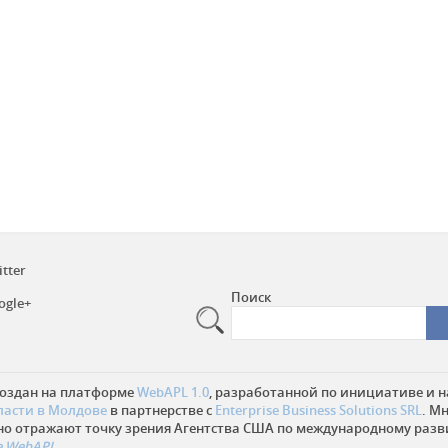
itter
Поиск
ogle+
создан на платформе
WebAPL 1.0
, разработанной по инициативе и н
ласти в Молдове
в партнерстве с
Enterprise Business Solutions SRL
. М
но отражают точку зрения Агентства США по международному разв
 WebAPL.