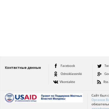
Facebook
Tw
Контактные данные
Odnoklassniki
Go
Vkontakte
Rss
Сайт был 
Органов В
обязатель
платформе