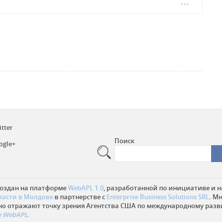
о-турецкой...
itter
Поиск
ogle+
создан на платформе
WebAPL 1.0
, разработанной по инициативе и н
ласти в Молдове
в партнерстве с
Enterprise Business Solutions SRL
. М
но отражают точку зрения Агентства США по международному разв
 WebAPL.