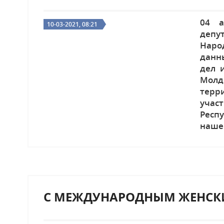
04 а
10-03-2021, 08:21
депу
Наро
данн
дел 
Молд
терр
участ
Респ
наше
Посол
С МЕЖДУНАРОДНЫМ ЖЕНСК