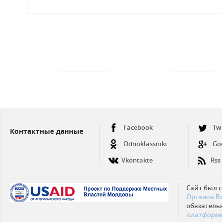
русск
Facebook
Tw
Контактные данные
Odnoklassniki
Go
Vkontakte
Rss
Сайт был 
Органов В
обязатель
платформе