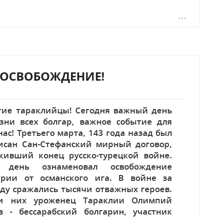
О ОСВОБОЖДЕНИЕ!
гие тараклийцы! Сегодня важный день
зни всех болгар, важное событие для
нас! Третьего марта, 143 года назад был
исан Сан-Стефанский мирный договор,
живший конец русско-турецкой войне.
 день ознаменовал освобождение
арии от османского ига. В войне за
оду сражались тысячи отважных героев.
и них уроженец Тараклии Олимпий
в - бессарабский болгарин, участник